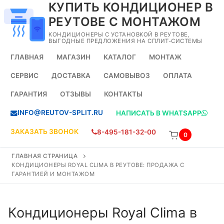
КУПИТЬ КОНДИЦИОНЕР В
Перейти
к
РЕУТОВЕ С МОНТАЖОМ
содержимому
КОНДИЦИОНЕРЫ С УСТАНОВКОЙ В РЕУТОВЕ,
ВЫГОДНЫЕ ПРЕДЛОЖЕНИЯ НА СПЛИТ-СИСТЕМЫ
ГЛАВНАЯ
МАГАЗИН
КАТАЛОГ
МОНТАЖ
СЕРВИС
ДОСТАВКА
САМОВЫВОЗ
ОПЛАТА
ГАРАНТИЯ
ОТЗЫВЫ
КОНТАКТЫ
INFO@REUTOV-SPLIT.RU
НАПИСАТЬ В WHATSAPP
ЗАКАЗАТЬ ЗВОНОК
8-495-181-32-00
0
ГЛАВНАЯ СТРАНИЦА
КОНДИЦИОНЕРЫ ROYAL CLIMA В РЕУТОВЕ: ПРОДАЖА С
ГАРАНТИЕЙ И МОНТАЖОМ
Кондиционеры Royal Clima в