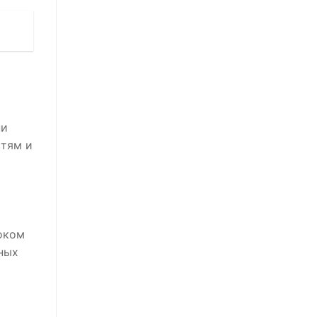
ни
стям и
оком
ных