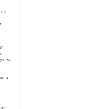
 ей
и.
ет
х
ухом.
ие и
ущих