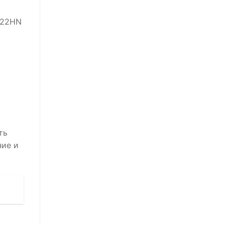
R22HN
ть
ние и