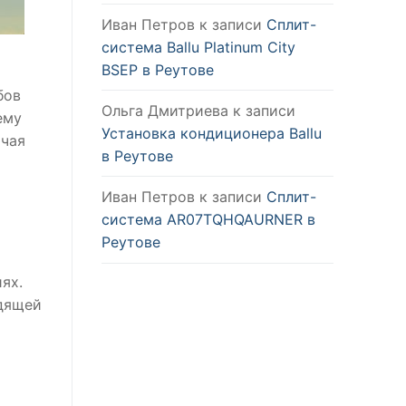
Иван Петров
к записи
Сплит-
система Ballu Platinum City
BSEP в Реутове
бов
Ольга Дмитриева
к записи
ему
Установка кондиционера Ballu
ючая
в Реутове
Иван Петров
к записи
Сплит-
система AR07TQHQAURNER в
Реутове
ях.
одящей