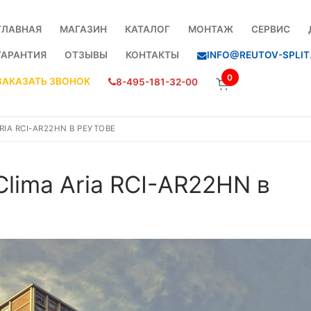
ГЛАВНАЯ
МАГАЗИН
КАТАЛОГ
МОНТАЖ
СЕРВИС
ГАРАНТИЯ
ОТЗЫВЫ
КОНТАКТЫ
INFO@REUTOV-SPLIT
0
ЗАКАЗАТЬ ЗВОНОК
8-495-181-32-00
IA RCI-AR22HN В РЕУТОВЕ
Clima Aria RCI-AR22HN в