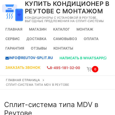
КУПИТЬ КОНДИЦИОНЕР В
Перейти
к
РЕУТОВЕ С МОНТАЖОМ
содержимому
КОНДИЦИОНЕРЫ С УСТАНОВКОЙ В РЕУТОВЕ,
ВЫГОДНЫЕ ПРЕДЛОЖЕНИЯ НА СПЛИТ-СИСТЕМЫ
ГЛАВНАЯ
МАГАЗИН
КАТАЛОГ
МОНТАЖ
СЕРВИС
ДОСТАВКА
САМОВЫВОЗ
ОПЛАТА
ГАРАНТИЯ
ОТЗЫВЫ
КОНТАКТЫ
INFO@REUTOV-SPLIT.RU
НАПИСАТЬ В WHATSAPP
ЗАКАЗАТЬ ЗВОНОК
8-495-181-32-00
0
ГЛАВНАЯ СТРАНИЦА
СПЛИТ-СИСТЕМА ТИПА MDV В РЕУТОВЕ
Сплит-система типа MDV в
Реутове