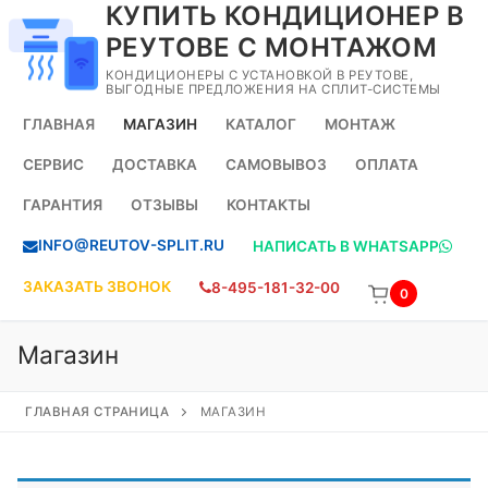
КУПИТЬ КОНДИЦИОНЕР В
Перейти
к
РЕУТОВЕ С МОНТАЖОМ
содержимому
КОНДИЦИОНЕРЫ С УСТАНОВКОЙ В РЕУТОВЕ,
ВЫГОДНЫЕ ПРЕДЛОЖЕНИЯ НА СПЛИТ-СИСТЕМЫ
ГЛАВНАЯ
МАГАЗИН
КАТАЛОГ
МОНТАЖ
СЕРВИС
ДОСТАВКА
САМОВЫВОЗ
ОПЛАТА
ГАРАНТИЯ
ОТЗЫВЫ
КОНТАКТЫ
INFO@REUTOV-SPLIT.RU
НАПИСАТЬ В WHATSAPP
ЗАКАЗАТЬ ЗВОНОК
8-495-181-32-00
0
Магазин
ГЛАВНАЯ СТРАНИЦА
МАГАЗИН