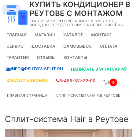
КУПИТЬ КОНДИЦИОНЕР В
Перейти
к
РЕУТОВЕ С МОНТАЖОМ
содержимому
КОНДИЦИОНЕРЫ С УСТАНОВКОЙ В РЕУТОВЕ,
ВЫГОДНЫЕ ПРЕДЛОЖЕНИЯ НА СПЛИТ-СИСТЕМЫ
ГЛАВНАЯ
МАГАЗИН
КАТАЛОГ
МОНТАЖ
СЕРВИС
ДОСТАВКА
САМОВЫВОЗ
ОПЛАТА
ГАРАНТИЯ
ОТЗЫВЫ
КОНТАКТЫ
INFO@REUTOV-SPLIT.RU
НАПИСАТЬ В WHATSAPP
ЗАКАЗАТЬ ЗВОНОК
8-495-181-32-00
0
ГЛАВНАЯ СТРАНИЦА
СПЛИТ-СИСТЕМА HAIR В РЕУТОВЕ
Сплит-система Hair в Реутове