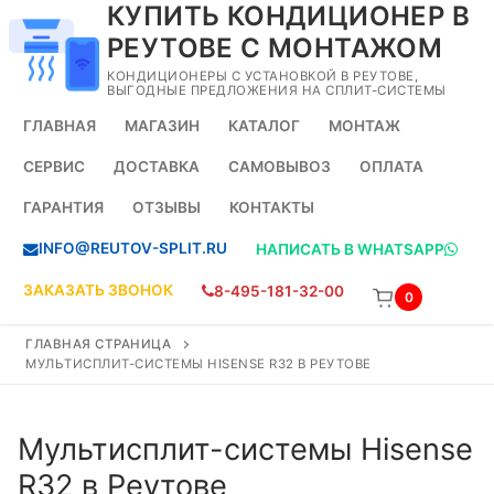
КУПИТЬ КОНДИЦИОНЕР В
Перейти
к
РЕУТОВЕ С МОНТАЖОМ
содержимому
КОНДИЦИОНЕРЫ С УСТАНОВКОЙ В РЕУТОВЕ,
ВЫГОДНЫЕ ПРЕДЛОЖЕНИЯ НА СПЛИТ-СИСТЕМЫ
ГЛАВНАЯ
МАГАЗИН
КАТАЛОГ
МОНТАЖ
СЕРВИС
ДОСТАВКА
САМОВЫВОЗ
ОПЛАТА
ГАРАНТИЯ
ОТЗЫВЫ
КОНТАКТЫ
INFO@REUTOV-SPLIT.RU
НАПИСАТЬ В WHATSAPP
ЗАКАЗАТЬ ЗВОНОК
8-495-181-32-00
0
ГЛАВНАЯ СТРАНИЦА
МУЛЬТИСПЛИТ-СИСТЕМЫ HISENSE R32 В РЕУТОВЕ
Мультисплит-системы Hisense
R32 в Реутове