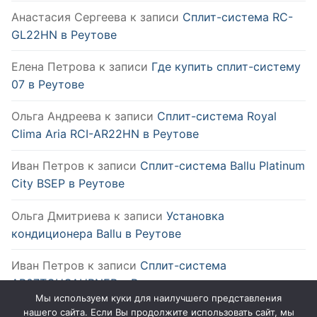
Анастасия Сергеева
к записи
Сплит-система RC-
GL22HN в Реутове
Елена Петрова
к записи
Где купить сплит-систему
07 в Реутове
Ольга Андреева
к записи
Сплит-система Royal
Clima Aria RCI-AR22HN в Реутове
Иван Петров
к записи
Сплит-система Ballu Platinum
City BSEP в Реутове
Ольга Дмитриева
к записи
Установка
кондиционера Ballu в Реутове
Иван Петров
к записи
Сплит-система
AR07TQHQAURNER в Реутове
Мы используем куки для наилучшего представления
нашего сайта. Если Вы продолжите использовать сайт, мы