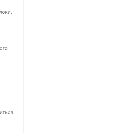
локи,
ого
иться