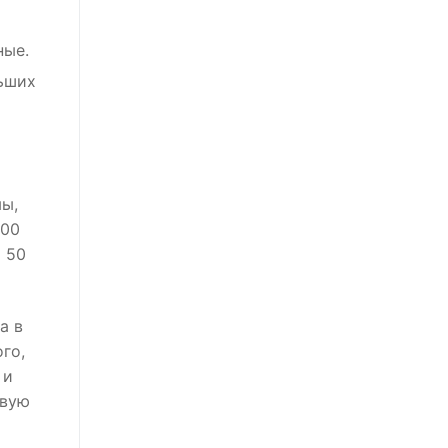
м
ные.
льших
мы,
500
 50
а в
го,
 и
овую