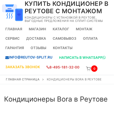
КУПИТЬ КОНДИЦИОНЕР В
Перейти
к
РЕУТОВЕ С МОНТАЖОМ
содержимому
КОНДИЦИОНЕРЫ С УСТАНОВКОЙ В РЕУТОВЕ,
ВЫГОДНЫЕ ПРЕДЛОЖЕНИЯ НА СПЛИТ-СИСТЕМЫ
ГЛАВНАЯ
МАГАЗИН
КАТАЛОГ
МОНТАЖ
СЕРВИС
ДОСТАВКА
САМОВЫВОЗ
ОПЛАТА
ГАРАНТИЯ
ОТЗЫВЫ
КОНТАКТЫ
INFO@REUTOV-SPLIT.RU
НАПИСАТЬ В WHATSAPP
ЗАКАЗАТЬ ЗВОНОК
8-495-181-32-00
0
ГЛАВНАЯ СТРАНИЦА
КОНДИЦИОНЕРЫ BORA В РЕУТОВЕ
Кондиционеры Bora в Реутове