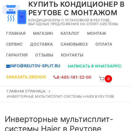
КУПИТЬ КОНДИЦИОНЕР В
Перейти
к
РЕУТОВЕ С МОНТАЖОМ
содержимому
КОНДИЦИОНЕРЫ С УСТАНОВКОЙ В РЕУТОВЕ,
ВЫГОДНЫЕ ПРЕДЛОЖЕНИЯ НА СПЛИТ-СИСТЕМЫ
ГЛАВНАЯ
МАГАЗИН
КАТАЛОГ
МОНТАЖ
СЕРВИС
ДОСТАВКА
САМОВЫВОЗ
ОПЛАТА
ГАРАНТИЯ
ОТЗЫВЫ
КОНТАКТЫ
INFO@REUTOV-SPLIT.RU
НАПИСАТЬ В WHATSAPP
ЗАКАЗАТЬ ЗВОНОК
8-495-181-32-00
0
ГЛАВНАЯ СТРАНИЦА
ИНВЕРТОРНЫЕ МУЛЬТИСПЛИТ-СИСТЕМЫ HAIER В РЕУТОВЕ
Инверторные мультисплит-
системы Haier в Реутове